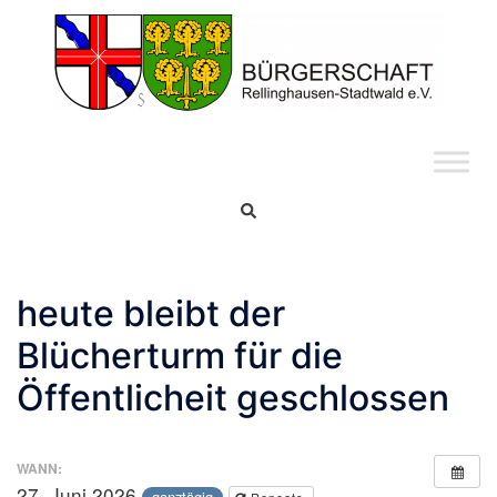
Skip
to
content
Search
heute bleibt der
Blücherturm für die
Öffentlicheit geschlossen
WANN:
27. Juni 2026
ganztägig