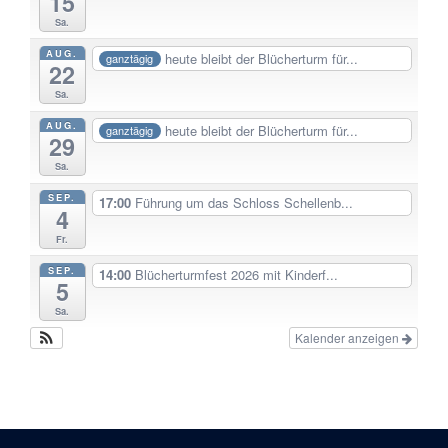
15
Sa.
AUG.
heute bleibt der Blücherturm für...
ganztägig
22
Sa.
AUG.
heute bleibt der Blücherturm für...
ganztägig
29
Sa.
SEP.
17:00
Führung um das Schloss Schellenb...
4
Fr.
SEP.
14:00
Blücherturmfest 2026 mit Kinderf...
5
Sa.
Kalender anzeigen