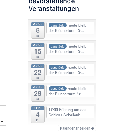
Bevorstehende
Veranstaltungen
AUG.
heute bleibt
ganztägig
8
der Blücherturm für...
Sa.
AUG.
heute bleibt
ganztägig
15
der Blücherturm für...
Sa.
AUG.
heute bleibt
ganztägig
22
der Blücherturm für...
Sa.
AUG.
heute bleibt
ganztägig
29
der Blücherturm für...
Sa.
SEP.
17:00
Führung um das
4
Schloss Schellenb...
Fr.
n
Kalender anzeigen